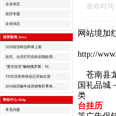
企业动态
发布时间：2
挂历专题
企业动态
网站境加
推荐新闻 News
2020挂历样品即将上新
http://www
挂历、台历打印后的后期处理...
“普京挂历”畅销俄罗斯：刊...
苍南县龙
YH月历所有样品已开始出货
国礼品城
2016挂历猴年挂历销售旺季来...
类
帮助中心 Help
台挂历
常见问题