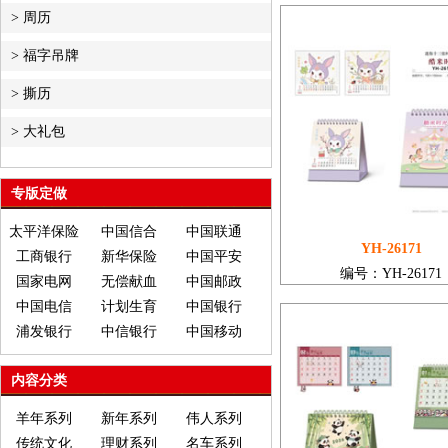
>
周历
>
福字吊牌
>
撕历
>
大礼包
专版定做
太平洋保险
中国信合
中国联通
YH-26171
工商银行
新华保险
中国平安
编号：YH-26171
国家电网
无偿献血
中国邮政
中国电信
计划生育
中国银行
浦发银行
中信银行
中国移动
内容分类
羊年系列
新年系列
伟人系列
传统文化
理财系列
名车系列